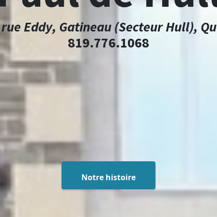
 rue Eddy
,
Gatineau (Secteur Hull)
,
Qu
819.776.1068
Notre histoire