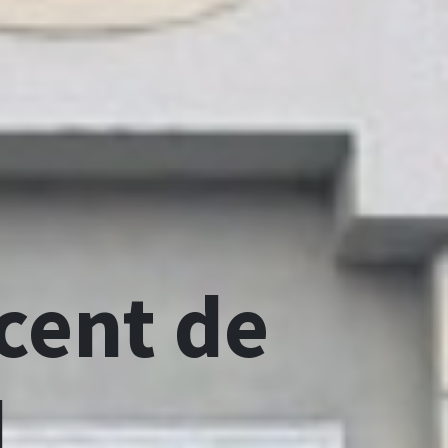
cent de
l